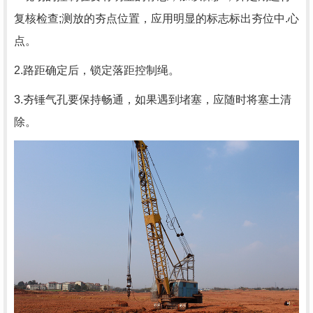
复核检查;测放的夯点位置，应用明显的标志标出夯位中.心
点。
2.路距确定后，锁定落距控制绳。
3.夯锤气孔要保持畅通，如果遇到堵塞，应随时将塞土清
除。