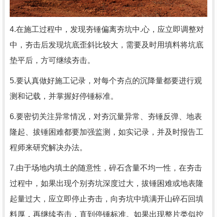
4.在施工过程中，发现夯锤偏离夯坑中.心，应立即调整对
中，夯击后发现坑底歪斜比较大，需要及时用填料将坑底
垫平后，方可继续夯击。
5.要认真做好施工记录，对每个夯点的沉降量都要进行观
测和记载，并掌握好停锤标准。
6.要密切关注异常情况，对夯沉量异常、夯锤反弹、地表
隆起、拔锤困难都要加强监测，如实记录，并及时报告工
程师来研究解决办法。
7.由于场地内填土的随意性，碎石含量不均一性，在夯击
过程中，如果出现个别夯坑深度过大，拔锤困难或地表隆
起量过大，应立即停止夯击，向夯坑中填满开山碎石回填
料厚，再继续夯击，直到停锤标准。如果出现整片类似控