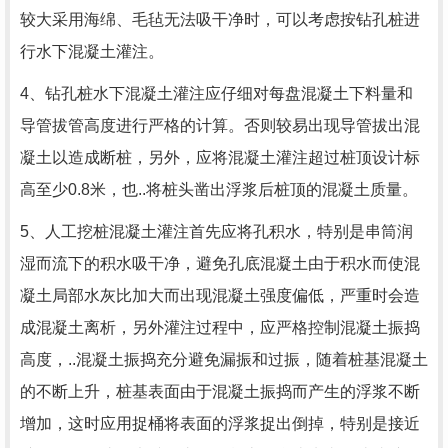
较大采用海绵、毛毡无法吸干净时，可以考虑按钻孔桩进
行水下混凝土灌注。
4、钻孔桩水下混凝土灌注应仔细对每盘混凝土下料量和
导管拔管高度进行严格的计算。否则较易出现导管拔出混
凝土以造成断桩，另外，应将混凝土灌注超过桩顶设计标
高至少0.8米，也..将桩头凿出浮浆后桩顶的混凝土质量。
5、人工挖桩混凝土灌注首先应将孔积水，特别是串筒润
湿而流下的积水吸干净，避免孔底混凝土由于积水而使混
凝土局部水灰比加大而出现混凝土强度偏低，严重时会造
成混凝土离析，另外灌注过程中，应严格控制混凝土振捣
高度，..混凝土振捣充分避免漏振和过振，随着桩基混凝土
的不断上升，桩基表面由于混凝土振捣而产生的浮浆不断
增加，这时应用捉桶将表面的浮浆捉出倒掉，特别是接近