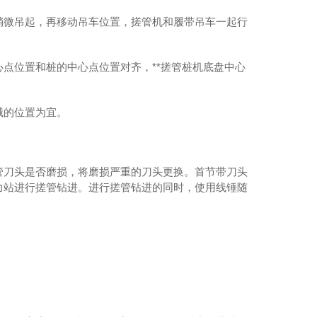
稍微吊起，再移动吊车位置，搓管机和履带吊车一起行
点位置和桩的中心点位置对齐，**搓管桩机底盘中心
械的位置为宜。
管刀头是否磨损，将磨损严重的刀头更换。首节带刀头
力站进行搓管钻进。进行搓管钻进的同时，使用线锤随