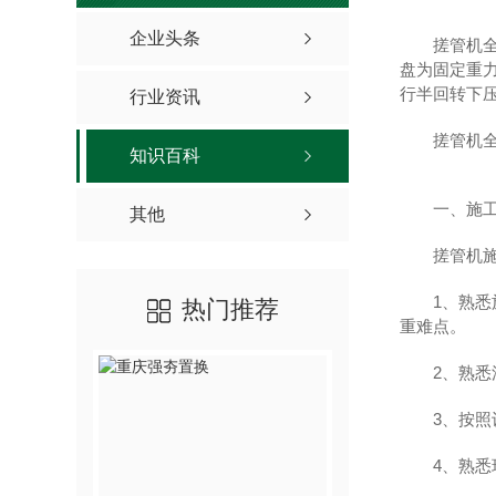
企业头条
搓管机
盘为固定重
行半回转下
行业资讯
搓管机
知识百科
一、施
其他
搓管机
1、熟
热门推荐
重难点。
2、熟
3、按
4、熟