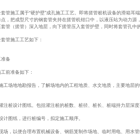
全套管施工属于“硬护壁”成孔施工工艺。即将搓管桩机设备的滑箱耳
力点，把成型尺寸的钢套管夹持在搓管机钳口中，以液压站为动力源
压套管（搓管）深入地层，向下搓管压入套管护壁，同时将套管孔中
全套管施工工艺如下：
工准备
施工前准备如下：
悉施工场地地勘报告，了解场地内的工程地质、水文地质，主要地层
悉灌注桩设计图纸。包括灌注桩的桩数、桩径、桩长、桩端持力层深度
照设计图纸，进行桩编号，拟定施工顺序。
悉现场，以便合理布置机械设备、钢筋笼制作场地、临时用电、用水