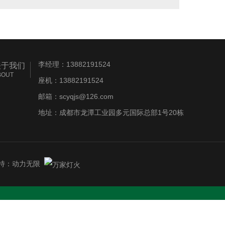
李经理：13882191524
关于我们
BOUT
座机：13882191524
邮箱：scyqjs@126.com
地址：成都市龙潭工业园多元国际总部1号20栋
持：
动力无限