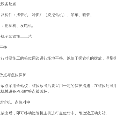
械设备配置
备及构件：搓管机、冲抓斗（旋挖钻机）、吊车、套管。
备：挖掘机、发电机。
管机全套管施工工艺
地平整
进行对要施工的桩位周边进行场地平整。以便于搓管机的摆放，满足
。
测量放点与点位保护
量放点采用全站仪，桩位放出后要采用一定的保护措施，在桩位处可
或机械设备移动时桩点被破坏。
吊放搓管机、点位对中
点放出后，即可移动搓管机主机进行点位对中、吊放液压动力站。