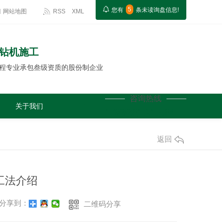
5
您有
条未读询盘信息!
网站地图
RSS
XML
挖钻机施工
程专业承包叁级资质的股份制企业
咨询热线
关于我们
13882191524
返回
工法介绍
分享到：
二维码分享