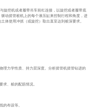
端与旋挖机或者履带吊车前杠连接，以旋挖或者履带底
，驱动搓管桩机上的每个液压缸来控制行程和角度，进
的土体使用冲抓（或旋挖）取出直至达到桩深要求。
的物理力学性质、持力层深度。分析搓管机搓管钻进的
要求、桩的配筋情况。
管线的布设等。