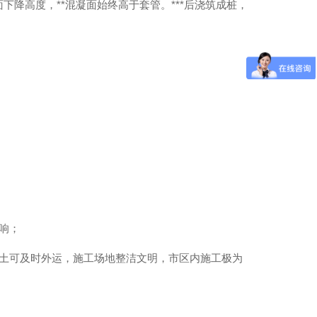
降高度，**混凝面始终高于套管。***后浇筑成桩，
响；
渣土可及时外运，施工场地整洁文明，市区内施工极为