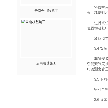
将履带
云南全回转施工
走，移动到
进行点
位置和桩基
液压动
3.4 
套管安
云南桩基施工
套管安装完
时监测套管垂
3.5 
验孔合
3.6