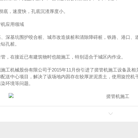
孔彻底，速度快，孔底沉渣厚度小。
管机应用领域
基、深基坑围护咬合桩、城市改造拔桩和清除障碍桩，铁路、港口、
途钻孔桩。
套管，在接近已有建筑物时也能施工，特别适合于城区内作业。
强施工机械股份有限公司于2015年11月份引进了搓管机施工设备及
和配送中心项目，解决了该场地内因存在较厚淤泥质土，使用旋挖机
污染环境等问题。