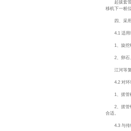
起拔套
移机下一桩
四、采
4.1 适
1、旋
2、卵
江河等
4.2 
1、搓
2、搓
合适。
4.3 