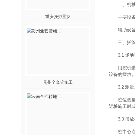
二、机
重庆强夯置换
主要设
辅助设
三、搓
3.1 场
用挖机
设备的摆放
贵州全套管施工
3.2 
桩位测
近桩施工时
3.3 
桩中心