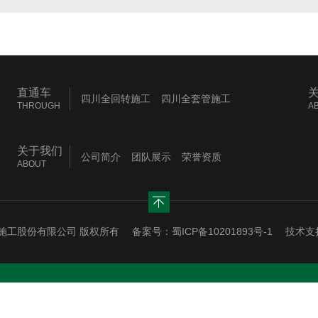
直通车
四川全回转施工
四川全套管施工
THROUGH
A
四川强夯置换
关于我们
公司简介
团队展示
荣誉资质
ABOUT
永强机械施工股份有限公司 版权所有 备案号：
蜀ICP备10201893号-1
技术支