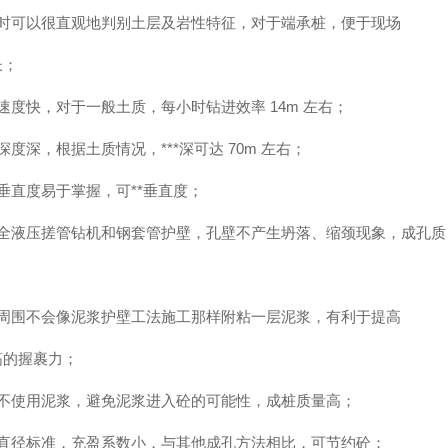
掘时可以很直观地判别土层及岩性特征，对于端承桩，便于现场
长；
速度快，对于一般土质，每小时钻进效率 14m 左右；
深度深，根据土质情况，***深可达 70m 左右；
垂直度易于掌握，可**垂直度；
用全液压搓管钻机和钢套管护壁，孔壁不产生坍落、缩颈现象，成孔质
筋周围不会像泥浆护壁工法施工那样附粘一层泥浆，有利于提高
筋的握裹力；
于不使用泥浆，避免泥浆进入砼的可能性，成桩质量高；
孔直径标准，充盈系数小，与其他成孔方法相比，可节约砼；