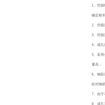
1、挖
确定桩
2、挖掘
3、挖掘
4、成孔
5、采
量高；
6、钢
砼对钢
7、由
8、成