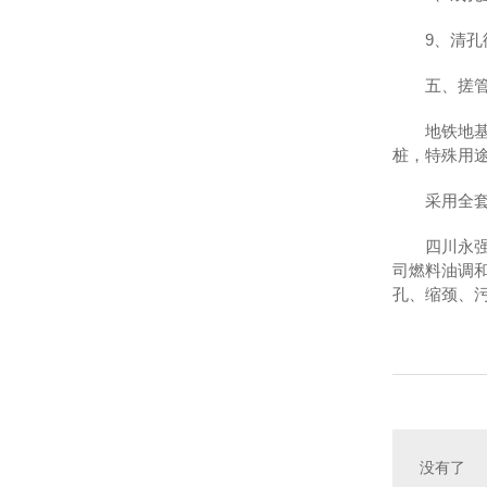
9、清
五、搓
地铁地
桩，特殊用
采用全
四川永
司燃料油调
孔、缩颈、
没有了