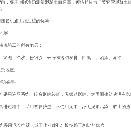
管前，要用测绳准确测量混凝土面标高，预估起拔当前节套管混凝土面下
位。
用搓管机施工灌注桩的优势
用地层
挖钻机施工的所有地层；
石、淤泥、流沙、粉细沙、破碎和溶洞发育、回填土、沼泽、湖泊、
复杂地层。
对环境的影响
管机采用液压系统、噪音影响较低，无振动影响。对周围建筑物没有影
管钻进过程中，采用套管护壁，不使用泥浆，故无泥浆污染，取土的
与传统采用泥浆护壁（或干作业成孔）旋挖施工相比的优势