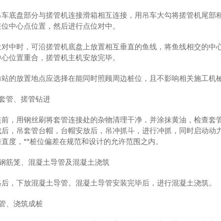
吊车底盘部分与搓管机连接滑箱相互连接，用吊车大勾将搓管机尾部
桩位中心点位置，然后进行点位对中。
位对中时，可沿搓管机底盘上放置相互垂直的鱼线，将鱼线相交的中心
中心位置重合，搓管机主机安放完毕。
力站的放置地点应选择在能同时照顾周边桩位，且不影响相关施工机
安装套管、搓管钻进
装前，用钢丝刷将套管连接处的杂物清理干净，并涂抹黄油，检查套
成后，吊套管台帽，台帽安放后，吊冲抓斗，进行冲抓，同时启动动
直度，**桩位偏差在规范和设计的允许范围之内。
下放钢筋笼、混凝土导管及混凝土浇筑
格后，下放混凝土导管。混凝土导管安装完毕后，进行混凝土浇筑。
 拔套管、浇筑成桩